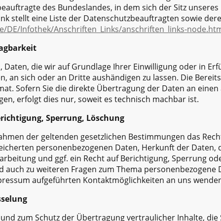
eauftragte des Bundeslandes, in dem sich der Sitz unser
ink stellt eine Liste der Datenschutzbeauftragten sowie der
e/DE/Infothek/Anschriften_Links/anschriften_links-node.ht
agbarkeit
, Daten, die wir auf Grundlage Ihrer Einwilligung oder in Erf
n, an sich oder an Dritte aushändigen zu lassen. Die Bereits
t. Sofern Sie die direkte Übertragung der Daten an einen
en, erfolgt dies nur, soweit es technisch machbar ist.
erichtigung, Sperrung, Löschung
Rahmen der geltenden gesetzlichen Bestimmungen das Recht
peicherten personenbezogenen Daten, Herkunft der Daten,
rbeitung und ggf. ein Recht auf Berichtigung, Sperrung od
nd auch zu weiteren Fragen zum Thema personenbezogene D
mpressum aufgeführten Kontaktmöglichkeiten an uns wenden
sselung
und zum Schutz der Übertragung vertraulicher Inhalte, die S