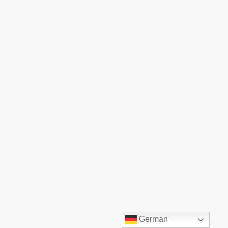
©TOP:COMM GmbH. Alle Rechte vorbehalten.
German