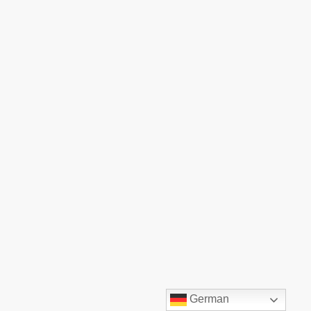
©TOP:COMM GmbH. Alle Rechte vorbehalten.
German