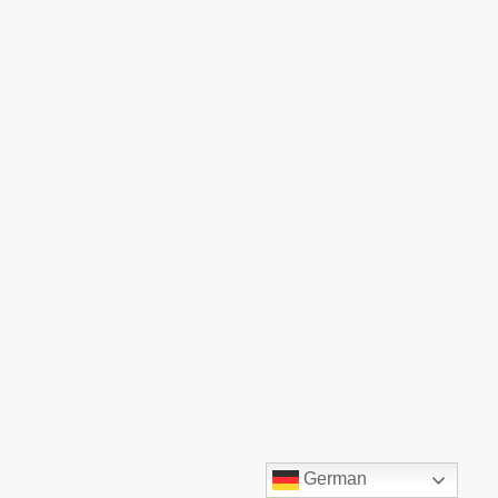
©TOP:COMM GmbH. Alle Rechte vorbehalten.
German