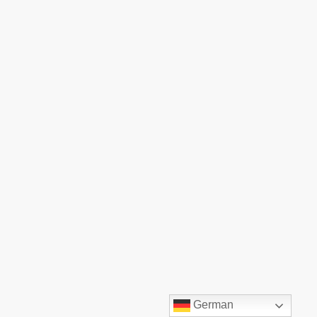
©TOP:COMM GmbH. Alle Rechte vorbehalten.
German