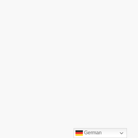
©TOP:COMM GmbH. Alle Rechte vorbehalten.
German