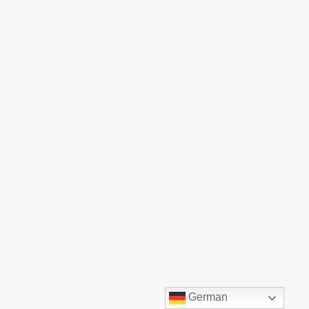
©TOP:COMM GmbH. Alle Rechte vorbehalten.
German