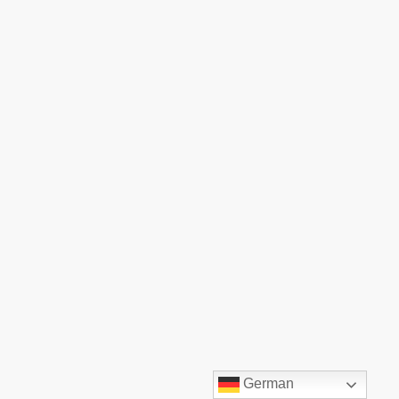
©TOP:COMM GmbH. Alle Rechte vorbehalten.
German