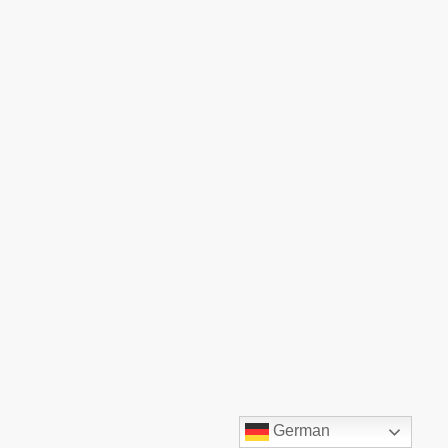
©TOP:COMM GmbH. Alle Rechte vorbehalten.
German