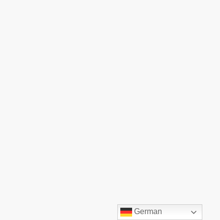
©TOP:COMM GmbH. Alle Rechte vorbehalten.
German