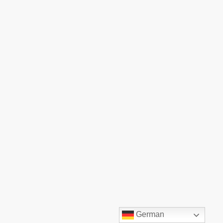
©TOP:COMM GmbH. Alle Rechte vorbehalten.
German