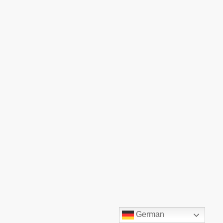
©TOP:COMM GmbH. Alle Rechte vorbehalten.
German