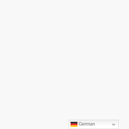
©TOP:COMM GmbH. Alle Rechte vorbehalten.
German