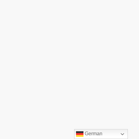
©TOP:COMM GmbH. Alle Rechte vorbehalten.
German