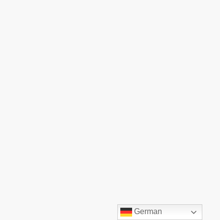
©TOP:COMM GmbH. Alle Rechte vorbehalten.
German